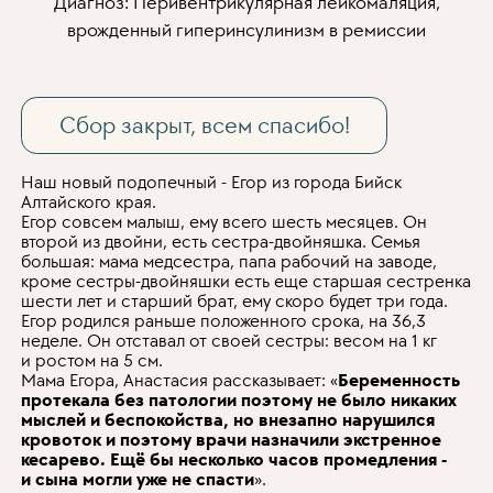
Диагноз: Перивентрикулярная лейкомаляция,
врожденный гиперинсулинизм в ремиссии
Сбор закрыт, всем спасибо!
Наш новый подопечный - Егор из города Бийск
Алтайского края.
Егор совсем малыш, ему всего шесть месяцев. Он
второй из двойни, есть сестра-двойняшка. Семья
большая: мама медсестра, папа рабочий на заводе,
кроме сестры-двойняшки есть еще старшая сестренка
шести лет и старший брат, ему скоро будет три года.
Егор родился раньше положенного срока, на 36,3
неделе. Он отставал от своей сестры: весом на 1 кг
и ростом на 5 см.
Мама Егора, Анастасия рассказывает: «
Беременность
протекала без патологии поэтому не было никаких
мыслей и беспокойства, но внезапно нарушился
кровоток и поэтому врачи назначили экстренное
кесарево. Ещё бы несколько часов промедления -
и сына могли уже не спасти
».