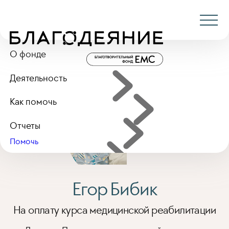
О фонде
Главная
Деятельность
Подопечные
Егор Бибик
Деятельность
Попечители
Команда
Как помочь
Программа
Документы
Подопечные
Отчеты
Варианты помощи
Помочь
Партнеры
Отчеты за 2024 год
Отчеты за 2025 год
Егор Бибик
На оплату курса медицинской реабилитации