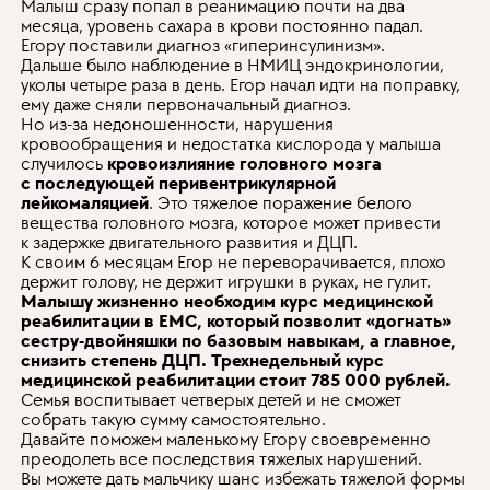
Малыш сразу попал в реанимацию почти на два
месяца, уровень сахара в крови постоянно падал.
Егору поставили диагноз «гиперинсулинизм».
Дальше было наблюдение в НМИЦ эндокринологии,
уколы четыре раза в день. Егор начал идти на поправку,
ему даже сняли первоначальный диагноз.
Но из-за недоношенности, нарушения
кровообращения и недостатка кислорода у малыша
случилось
кровоизлияние головного мозга
с последующей перивентрикулярной
лейкомаляцией
. Это тяжелое поражение белого
вещества головного мозга, которое может привести
к задержке двигательного развития и ДЦП.
К своим 6 месяцам Егор не переворачивается, плохо
держит голову, не держит игрушки в руках, не гулит.
Малышу
жизненно необходим курс медицинской
реабилитации в EMC
, который позволит «догнать»
сестру-двойняшки по базовым навыкам, а главное,
снизить степень ДЦП.
Трехнедельный курс
медицинской реабилитации стоит 785 000 рублей.
Семья воспитывает четверых детей и не сможет
собрать такую сумму самостоятельно.
Давайте поможем маленькому Егору своевременно
преодолеть все последствия тяжелых нарушений.
Вы можете дать мальчику шанс избежать тяжелой формы